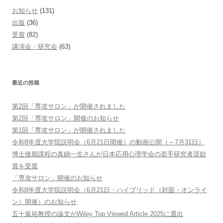
お知らせ
(131)
出版
(36)
受賞
(82)
講演会・研究会
(63)
最近の投稿
第2回「専攻サロン」が開催されました
第2回「専攻サロン」開催のお知らせ
第1回「専攻サロン」が開催されました
令和8年度大学院説明会（6月21日開催）の動画公開（～7月31日）
博士後期課程の真鍋一生さんが日本応用心理学会の若手研究者奨励
賞を受賞
「専攻サロン」開催のお知らせ
令和8年度大学院説明会（6月21日・ハイブリッド（対面・オンライ
ン）開催）のお知らせ
五十嵐祐教授の論文がWiley Top Viewed Article 2025に選出