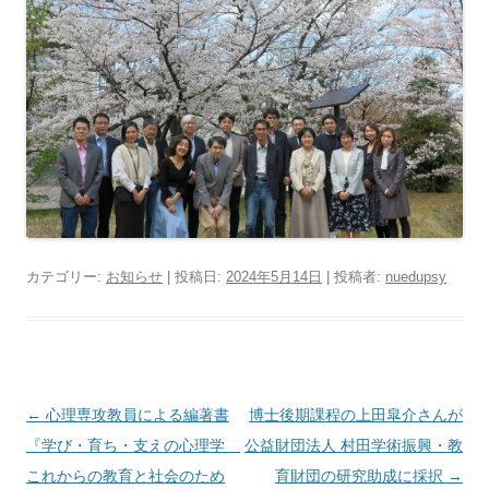
カテゴリー:
お知らせ
| 投稿日:
2024年5月14日
|
投稿者:
nuedupsy
投
←
心理専攻教員による編著書
博士後期課程の上田皐介さんが
稿
『学び・育ち・支えの心理学
公益財団法人 村田学術振興・教
ナ
これからの教育と社会のため
育財団の研究助成に採択
→