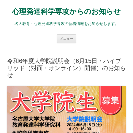
コ
ン
心理発達科学専攻からのお知らせ
テ
ン
ツ
へ
名大教育・心理発達科学専攻の新着情報をお知らせします。
ス
キ
ッ
プ
メニュー
令和6年度大学院説明会（6月15日・ハイブ
リッド（対面・オンライン）開催）のお知ら
せ