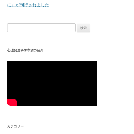
ビ
に』が刊行されました
ゲ
ー
検
シ
索:
ョ
ン
心理発達科学専攻の紹介
カテゴリー