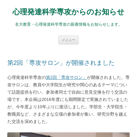
コ
ン
心理発達科学専攻からのお知らせ
テ
ン
ツ
へ
名大教育・心理発達科学専攻の新着情報をお知らせします。
ス
キ
ッ
プ
メニュー
第2回「専攻サロン」が開催されました
心理発達科学専攻の
第2回「専攻サロン」
が開催されました。専
攻サロンは、教員や大学院生が研究や関心のあるテーマについ
て話題提供を行い、参加者同士で自由に意見交換を行う交流の
場です。本企画は2016年度にも期間限定で実施されていました
が、今年度より10年ぶりに復活しました。学部生・大学院生・
教職員など、さまざまな立場の参加者が集い、研究分野を越え
た交流を深めました。