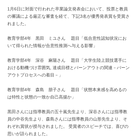
1月6日に対面で行われた卒業論文発表会において、投票と教員
の審議による厳正な審査を経て、下記3名が優秀発表賞を受賞さ
れました。
教育学部4年 黒田 ミユさん 題目「低合意性認知状況にお
いて得られた情報が合意性推測へ与える影響」
教育学部4年 深谷 麻陽さん 題目「大学生陸上競技選手に
おける動機づけ雰囲気, 達成目標とバーンアウトの関連－バーン
アウトプロセスへの着目－」
教育学部4年 森島 朋子さん 題目「状態本来感を高めるの
は特性と状態の一致か自己高揚か」
黒田さんには指導教員の五十嵐先生より、深谷さんには指導教
員の中谷先生より、森島さんには指導教員の山形先生より、そ
れぞれ賞状が授与されました。 受賞者のスピーチでは、喜びの
思いが語られました。