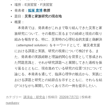
場所：E演習室・F演習室
発表者：
狐塚 貴博
教授
題目：
災害と家族研究の現在地
概要：
本発表では、発表者がこれまで取り組んできた災害と家
族研究について、その着想に至るまでの経緯と現在の取り
組みを報告する。特に、災害時の心理社会的支援と偽解決
（attempted solution）をキーワードとして、被災者支援
における課題と実践、研究の視座について検討する。ま
た、発表者の実践経験と理論的関心を背景として形成され
た問題意識と、それが研究課題へと展開してきた過程を振
り返るとともに、現在進めている研究の位置づけについて
論じる。本発表を通して、臨床心理学の観点から、実践に
おける課題と研究との結節点を示すとともに、それらを結
びつけながら展開していくあり方の一例を提示したい。
カテゴリー:
講演会・研究会
| 投稿日:
2026年7月7日
|
投稿者:
nuedupsy