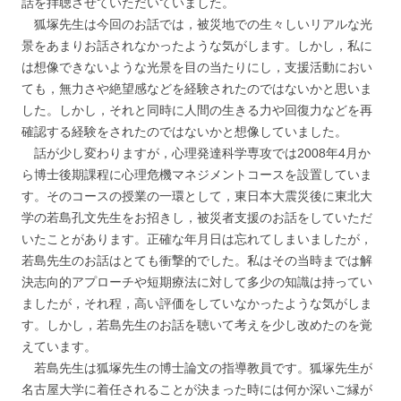
話を拝聴させていただいていました。
狐塚先生は今回のお話では，被災地での生々しいリアルな光
景をあまりお話されなかったような気がします。しかし，私に
は想像できないような光景を目の当たりにし，支援活動におい
ても，無力さや絶望感などを経験されたのではないかと思いま
した。しかし，それと同時に人間の生きる力や回復力などを再
確認する経験をされたのではないかと想像していました。
話が少し変わりますが，心理発達科学専攻では2008年4月か
ら博士後期課程に心理危機マネジメントコースを設置していま
す。そのコースの授業の一環として，東日本大震災後に東北大
学の若島孔文先生をお招きし，被災者支援のお話をしていただ
いたことがあります。正確な年月日は忘れてしまいましたが，
若島先生のお話はとても衝撃的でした。私はその当時までは解
決志向的アプローチや短期療法に対して多少の知識は持ってい
ましたが，それ程，高い評価をしていなかったような気がしま
す。しかし，若島先生のお話を聴いて考えを少し改めたのを覚
えています。
若島先生は狐塚先生の博士論文の指導教員です。狐塚先生が
名古屋大学に着任されることが決まった時には何か深いご縁が