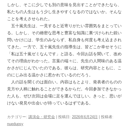
しかし、そこに少しでも別の意味を見出すことができたなら、
私たちの人生はもう少し生きやすくなるのではないか。そんな
ことを考えさせられた。
五十嵐先生は、一見すると近寄りがたい雰囲気をまとってい
る。しかし、その緻密な思考と豊富な知識に裏づけられた鋭い
問いかけには、学生のみならず、私自身も何度も考え込まされ
てきた。一方で、五十嵐先生の指導生は、皆どこか幸せそうに
「私は五十嵐ゼミなんです」と語る。今回お話を聞いて、改め
てその理由がわかった。言葉の端々に、先生の人間味のある温
かさがにじんでいたのである。彼らは、研究内容とともに、こ
のにじみ出る温かさに惹かれているのだろう。
人の話を聞くのは面白い。内容はもとより、発表者のものの
見方や人柄に触れることができるからだ。今回参加できなかっ
た人も、ぜひ次回は会場に足を運んでほしい。きっと、思いが
けない発見や出会いが待っているはずである。
カテゴリー:
講演会・研究会
| 投稿日:
2026年6月24日
|
投稿者:
nuedupsy