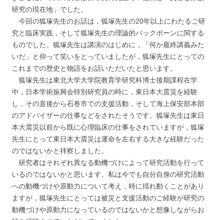
研究の現在地」でした。
今回の狐塚先生のお話は，狐塚先生の20年以上にわたるご研
究と臨床実践，そして狐塚先生の理論的バックボーンに関する
ものでした。狐塚先生は講演のはじめに，「何か最終講義みた
いだ」と仰って笑いをとっていましたが，狐塚先生にとっての
これまでの歴史と物語をお話いただいたと思います。
狐塚先生は東北大学大学院教育学研究科博士後期課程在学
中，日本学術振興会特別研究員の時に，東日本大震災を経験
し，その直後から石巻市での支援活動，そして海上保安部本部
のアドバイザーの仕事などをされたそうです。狐塚先生は東日
本大震災以前から既に心理臨床の仕事をされていますが，狐塚
先生にとって東日本大震災は運命を左右する大きな経験だった
のではないかと拝察しました。
研究者はそれぞれ異なる動機づけによって研究活動を行って
いるのではないかと思います。私は今でも自分自身の研究活動
への動機づけや原動力について考え，時に揺れ動くことがあり
ますが，狐塚先生にとっては被災と支援活動のご経験が研究の
動機づけや原動力になっているのではないかと想像しながらお