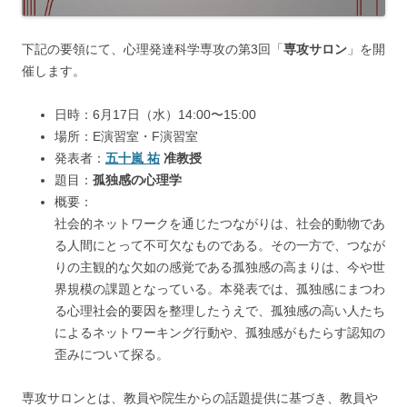
下記の要領にて、心理発達科学専攻の第3回「
専攻サロン
」を開
催します。
日時：6月17日（水）14:00〜15:00
場所：E演習室・F演習室
発表者：
五十嵐 祐
准教授
題目：
孤独感の心理学
概要：
社会的ネットワークを通じたつながりは、社会的動物であ
る人間にとって不可欠なものである。その一方で、つなが
りの主観的な欠如の感覚である孤独感の高まりは、今や世
界規模の課題となっている。本発表では、孤独感にまつわ
る心理社会的要因を整理したうえで、孤独感の高い人たち
によるネットワーキング行動や、孤独感がもたらす認知の
歪みについて探る。
専攻サロンとは、教員や院生からの話題提供に基づき、教員や