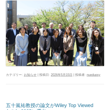
カテゴリー:
お知らせ
| 投稿日:
2026年5月15日
|
投稿者:
nuedupsy
五十嵐祐教授の論文がWiley Top Viewed