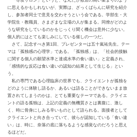
「専攻サロン」というと、なんだか敷居の高い集まりのよう
に思えるかもしれないが、実際は、ざっくばらんに研究を紹介
し、参加者同士で意見を交わそうという会である。学部生・大
学院生・教職員、さまざまな立場の人が集まる。同僚がどのよ
うな研究をしているのかをじっくり聞く機会は意外に少ない。
個人的にはとても楽しみにしている催しの一つだ。
さて、記念すべき第1回、プレゼンターは五十嵐祐先生。テー
マは「孤独感の心理学」である。「孤独感」は、「社会的接触
に関する個人の願望水準と達成水準の食い違い」と定義され、
「感情的な反応は食い違いの認知の結果として生じる」とい
う。
私の専門である心理臨床の世界でも、クライエントが孤独を
どのように体験し語るか、あるいは語ることができないまま放
置されてしまうのかは、とても重要なテーマである。クライエ
ントの語る孤独は、上記の定義の無機質さとは裏腹に、激し
く、時に骨身にしみる辛いものとして語られる。面接者として
クライエントと向き合っていて、彼らが認知している「食い違
い」は、時に、奈落の底に落ちるような感覚なのだろうと思え
るほどだ。