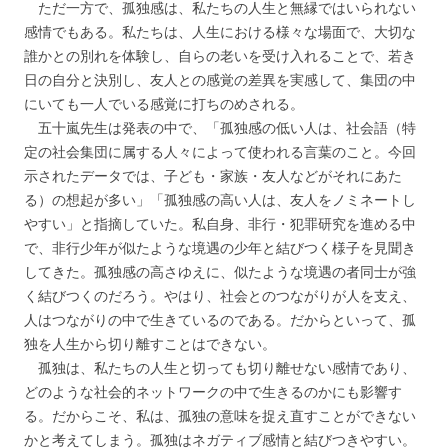
ただ一方で、孤独感は、私たちの人生と無縁ではいられない
感情でもある。私たちは、人生における様々な場面で、大切な
誰かとの別れを体験し、自らの老いを受け入れることで、若き
日の自分と決別し、友人との感覚の差異を実感して、集団の中
にいても一人でいる感覚に打ちのめされる。
五十嵐先生は発表の中で、「孤独感の低い人は、社会語（特
定の社会集団に属する人々によって使われる言葉のこと。今回
示されたデータでは、子ども・家族・友人などがそれにあた
る）の想起が多い」「孤独感の高い人は、友人をノミネートし
やすい」と指摘していた。私自身、非行・犯罪研究を進める中
で、非行少年が似たような境遇の少年と結びつく様子を見聞き
してきた。孤独感の高さゆえに、似たような境遇の者同士が強
く結びつくのだろう。やはり、社会とのつながりが人を支え、
人はつながりの中で生きているのである。だからといって、孤
独を人生から切り離すことはできない。
孤独は、私たちの人生と切っても切り離せない感情であり、
どのような社会的ネットワークの中で生きるのかにも影響す
る。だからこそ、私は、孤独の意味を捉え直すことができない
かと考えてしまう。孤独はネガティブ感情と結びつきやすい。