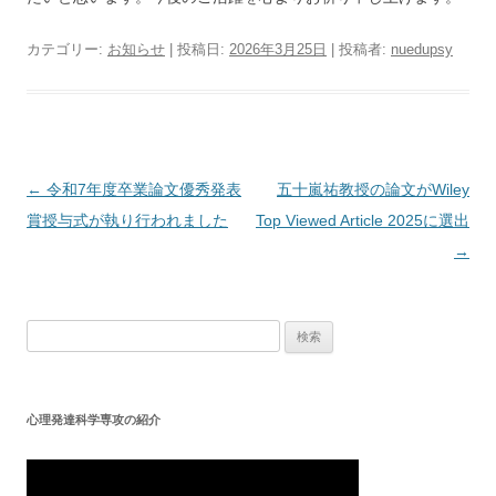
カテゴリー:
お知らせ
| 投稿日:
2026年3月25日
|
投稿者:
nuedupsy
投
←
令和7年度卒業論文優秀発表
五十嵐祐教授の論文がWiley
稿
賞授与式が執り行われました
Top Viewed Article 2025に選出
ナ
→
ビ
ゲ
検
ー
索:
シ
ョ
心理発達科学専攻の紹介
ン