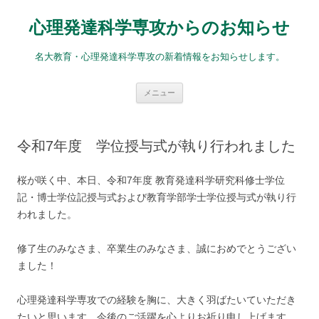
コ
ン
心理発達科学専攻からのお知らせ
テ
ン
ツ
へ
名大教育・心理発達科学専攻の新着情報をお知らせします。
ス
キ
ッ
プ
メニュー
令和7年度 学位授与式が執り行われました
桜が咲く中、本日、令和7年度 教育発達科学研究科修士学位
記・博士学位記授与式および教育学部学士学位授与式が執り行
われました。
修了生のみなさま、卒業生のみなさま、誠におめでとうござい
ました！
心理発達科学専攻での経験を胸に、大きく羽ばたいていただき
たいと思います。今後のご活躍を心よりお祈り申し上げます。