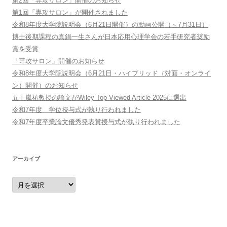
第2回「専攻サロン」開催のお知らせ
第1回「専攻サロン」が開催されました
令和8年度大学院説明会（6月21日開催）の動画公開（～7月31日）
博士後期課程の真鍋一生さんが日本応用心理学会の若手研究者奨励
賞を受賞
「専攻サロン」開催のお知らせ
令和8年度大学院説明会（6月21日・ハイブリッド（対面・オンライ
ン）開催）のお知らせ
五十嵐祐教授の論文がWiley Top Viewed Article 2025に選出
令和7年度 学位授与式が執り行われました
令和7年度卒業論文優秀発表賞授与式が執り行われました
アーカイブ
ア
ー
カ
イ
ブ