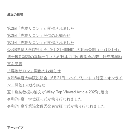
最近の投稿
第2回「専攻サロン」が開催されました
第2回「専攻サロン」開催のお知らせ
第1回「専攻サロン」が開催されました
令和8年度大学院説明会（6月21日開催）の動画公開（～7月31日）
博士後期課程の真鍋一生さんが日本応用心理学会の若手研究者奨励
賞を受賞
「専攻サロン」開催のお知らせ
令和8年度大学院説明会（6月21日・ハイブリッド（対面・オンライ
ン）開催）のお知らせ
五十嵐祐教授の論文がWiley Top Viewed Article 2025に選出
令和7年度 学位授与式が執り行われました
令和7年度卒業論文優秀発表賞授与式が執り行われました
アーカイブ