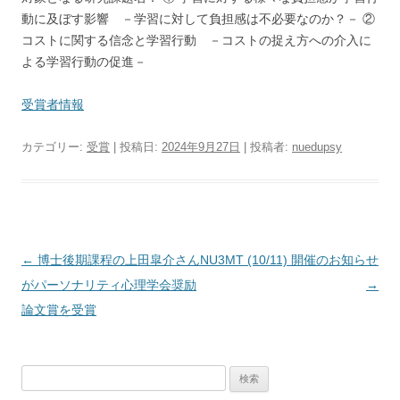
動に及ぼす影響 －学習に対して負担感は不必要なのか？－ ②
コストに関する信念と学習行動 －コストの捉え方への介入に
よる学習行動の促進－
受賞者情報
カテゴリー:
受賞
| 投稿日:
2024年9月27日
|
投稿者:
nuedupsy
投
←
博士後期課程の上田皐介さん
NU3MT (10/11) 開催のお知らせ
稿
がパーソナリティ心理学会奨励
→
ナ
論文賞を受賞
ビ
ゲ
検
ー
索: