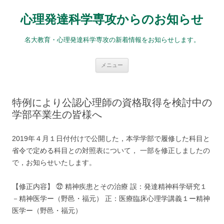
コ
ン
心理発達科学専攻からのお知らせ
テ
ン
ツ
へ
名大教育・心理発達科学専攻の新着情報をお知らせします。
ス
キ
ッ
プ
メニュー
特例により公認心理師の資格取得を検討中の
学部卒業生の皆様へ
2019年４月１日付付けで公開した，本学学部で履修した科目と
省令で定める科目との対照表について， 一部を修正しましたの
で，お知らせいたします。
【修正内容】 ㉒ 精神疾患とその治療 誤：発達精神科学研究１
－精神医学ー（野邑・福元） 正：医療臨床心理学講義１ー精神
医学ー（野邑・福元）