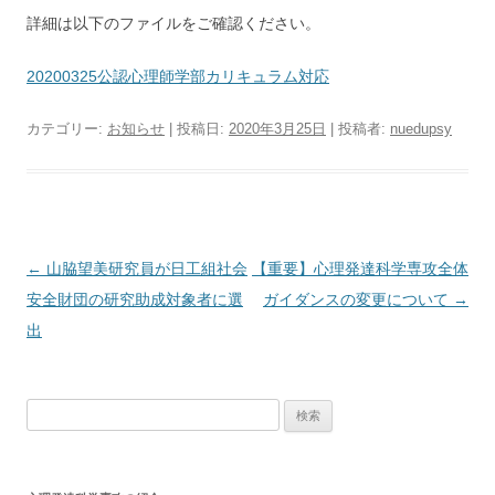
詳細は以下のファイルをご確認ください。
20200325公認心理師学部カリキュラム対応
カテゴリー:
お知らせ
| 投稿日:
2020年3月25日
|
投稿者:
nuedupsy
投
←
山脇望美研究員が日工組社会
【重要】心理発達科学専攻全体
稿
安全財団の研究助成対象者に選
ガイダンスの変更について
→
ナ
出
ビ
ゲ
検
ー
索:
シ
ョ