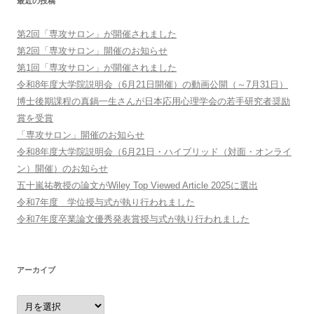
最近の投稿
第2回「専攻サロン」が開催されました
第2回「専攻サロン」開催のお知らせ
第1回「専攻サロン」が開催されました
令和8年度大学院説明会（6月21日開催）の動画公開（～7月31日）
博士後期課程の真鍋一生さんが日本応用心理学会の若手研究者奨励
賞を受賞
「専攻サロン」開催のお知らせ
令和8年度大学院説明会（6月21日・ハイブリッド（対面・オンライ
ン）開催）のお知らせ
五十嵐祐教授の論文がWiley Top Viewed Article 2025に選出
令和7年度 学位授与式が執り行われました
令和7年度卒業論文優秀発表賞授与式が執り行われました
アーカイブ
ア
ー