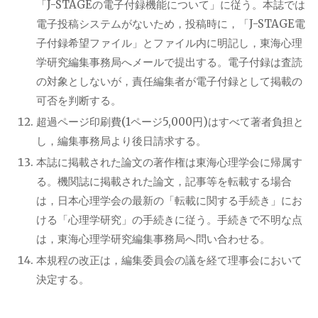
「J-STAGEの電子付録機能について」に従う。本誌では
電子投稿システムがないため，投稿時に，「J-STAGE電
子付録希望ファイル」とファイル内に明記し，東海心理
学研究編集事務局へメールで提出する。電子付録は査読
の対象としないが，責任編集者が電子付録として掲載の
可否を判断する。
超過ページ印刷費(1ページ5,000円)はすべて著者負担と
し，編集事務局より後日請求する。
本誌に掲載された論文の著作権は東海心理学会に帰属す
る。機関誌に掲載された論文，記事等を転載する場合
は，日本心理学会の最新の「転載に関する手続き」にお
ける「心理学研究」の手続きに従う。手続きで不明な点
は，東海心理学研究編集事務局へ問い合わせる。
本規程の改正は，編集委員会の議を経て理事会において
決定する。