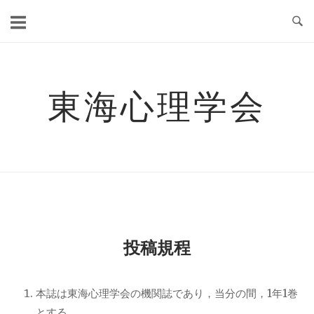
コ
ン
テ
ン
ツ
東海心理学会
へ
ス
キ
ッ
プ
投稿規程
本誌は東海心理学会の機関誌であり，当分の間，1年1巻
とする。