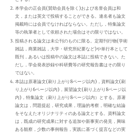
本学会の正会員(賛助会員を除く)および名誉会員は和
文，または英文で投稿することができる。連名者も論文
掲載時には会員でなければならない。ただし，特集論文
等の執筆者として依頼された場合はその限りではない。
投稿される論文は未公刊のものに限る。定期刊行物(学術
雑誌，商業雑誌，大学・研究所紀要など)や単行本として
既刊，あるいは投稿中の論文は本誌に投稿できない。た
だし，学会発表抄録や科研費等の研究報告書はその限り
ではない。
本誌は原著論文(刷り上がり8ページ以内)，資料論文(刷
り上がり6ページ以内)，展望論文(刷り上がり8ページ以
内)，特集論文（刷り上がり8ページ以内）とする。原著
論文は，問題提起，研究成果，理論的考察，明確な結論
をそなえたオリジナリティのある論文とする。資料論文
は，既成の研究成果に対する追加や新事実の発見，興味
ある観察，少数の事例報告，実践に基づく提言などの実