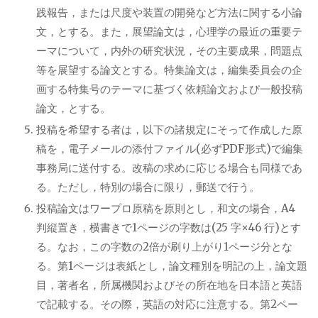
践報告，または尺度や装置の開発など方法に関する小論
文，とする。また，展望論文は，心理学の最近の重要テ
ーマについて，内外の研究状況，その主要成果，問題点
等を展望する論文とする。特集論文は，編集委員会の企
画する特集号のテーマに基づく依頼論文および一般投稿
論文，とする。
投稿を希望する者は，以下の諸規定にそって作成した原
稿を，電子メールの添付ファイル(必ずPDF形式)で編集
事務局に送付する。改稿の求めに応じる場合も同様であ
る。ただし，特別の場合に限り，郵送で行う。
投稿論文はワープロ原稿を原則とし，和文の場合，A4
判縦置き，横書きで1ページの字数は(25 字×46 行)とす
る。なお，この字数の2倍が刷り上がり1ページ分とな
る。第1ページは表紙とし，論文種別を明記の上，論文題
目，著者名，所属機関およびその所在地を日本語と英語
で記載する。その際，英語の対応に注意する。第2ペー