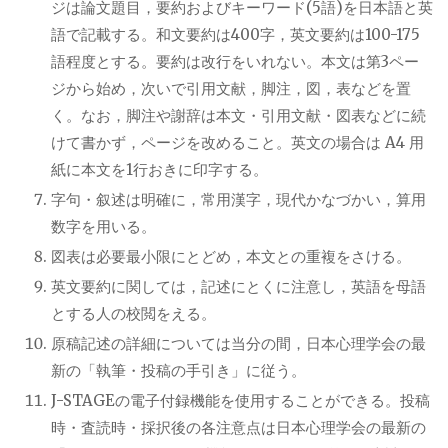
ジは論文題目，要約およびキーワード(5語)を日本語と英
語で記載する。和文要約は400字，英文要約は100-175
語程度とする。要約は改行をいれない。本文は第3ペー
ジから始め，次いで引用文献，脚注，図，表などを置
く。なお，脚注や謝辞は本文・引用文献・図表などに続
けて書かず，ページを改めること。英文の場合は A4 用
紙に本文を1行おきに印字する。
字句・叙述は明確に，常用漢字，現代かなづかい，算用
数字を用いる。
図表は必要最小限にとどめ，本文との重複をさける。
英文要約に関しては，記述にとくに注意し，英語を母語
とする人の校閲をえる。
原稿記述の詳細については当分の間，日本心理学会の最
新の「執筆・投稿の手引き」に従う。
J-STAGEの電子付録機能を使用することができる。投稿
時・査読時・採択後の各注意点は日本心理学会の最新の